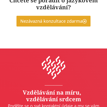
Chcete se poradit o jazykovém
vzdělávání?
Nezávazná konzultace zdarma
Vzdělávání na míru,
vzdělávání srdcem
Podělte se o své kontaktní údaje a my se vám