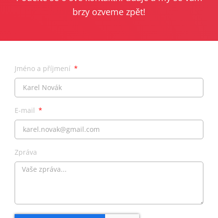
brzy ozveme zpět!
Jméno a příjmení
E-mail
Zpráva