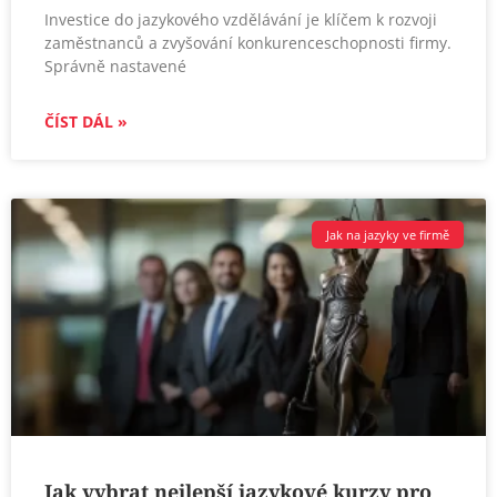
Investice do jazykového vzdělávání je klíčem k rozvoji
zaměstnanců a zvyšování konkurenceschopnosti firmy.
Správně nastavené
ČÍST DÁL »
Jak na jazyky ve firmě
Jak vybrat nejlepší jazykové kurzy pro