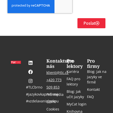
Poslat
Kontaktujte
Pro
Pro
nás
lektory
firmy
Kariéra
Blog: Jak na
klienti@tlc.cz
jazyky ve
FAQ pro
+420 773
firmě
lektory
#TLCbrno
509 853
Kontakt
Blog: Jak
#jazykovkaprofirmy
Pro média
učit jazyky
FAQ
#vzdelavanislaskou
GDPR
MyCat login
Cookies
Knihovna