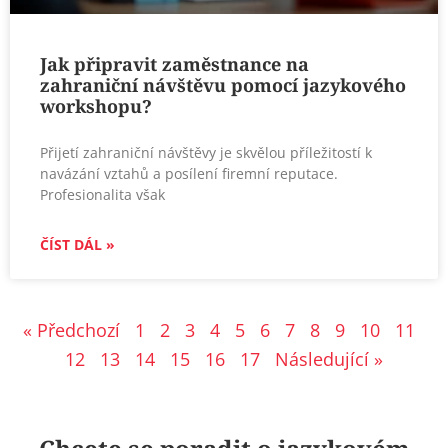
Jak připravit zaměstnance na
zahraniční návštěvu pomocí jazykového
workshopu?
Přijetí zahraniční návštěvy je skvělou příležitostí k
navázání vztahů a posílení firemní reputace.
Profesionalita však
ČÍST DÁL »
« Předchozí
1
2
3
4
5
6
7
8
9
10
11
12
13
14
15
16
17
Následující »