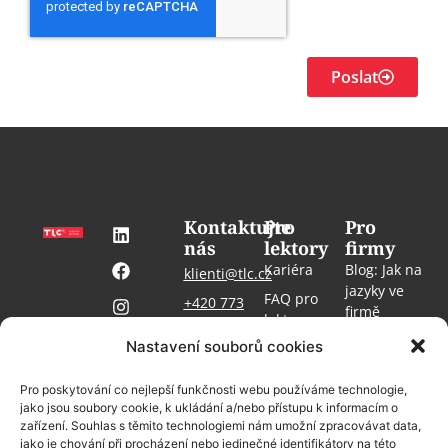
Poslat
Kontaktujte
Pro
Pro
nás
lektory
firmy
Kariéra
Blog: Jak na
klienti@tlc.cz
jazyky ve
FAQ pro
+420 773
firmě
lektory
#TLCbrno
509 853
Kontakt
Nastavení souborů cookies
Blog: Jak
#jazykovkaprofirmy
Pro média
učit jazyky
FAQ
#vzdelavanislaskou
GDPR
Pro poskytování co nejlepší funkčnosti webu používáme technologie,
MyCat login
jako jsou soubory cookie, k ukládání a/nebo přístupu k informacím o
Cookies
zařízení. Souhlas s těmito technologiemi nám umožní zpracovávat data,
Knihovna
jako je chování při procházení nebo jedinečné identifikátory na této