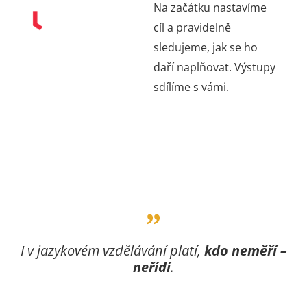
Na začátku nastavíme
cíl a pravidelně
sledujeme, jak se ho
daří naplňovat.
Výstupy
sdílíme s vámi
.
I v jazykovém vzdělávání platí,
kdo neměří –⁠⁠⁠⁠⁠⁠
neřídí
.