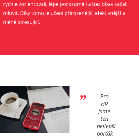
rychle zorientovali, lépe porozuměli a bez obav začali
mluvit. Díky tomu je učení přirozenější, efektivnější a
méně stresující.
Pro
HR
jsme
ten
nejlepší
parťák