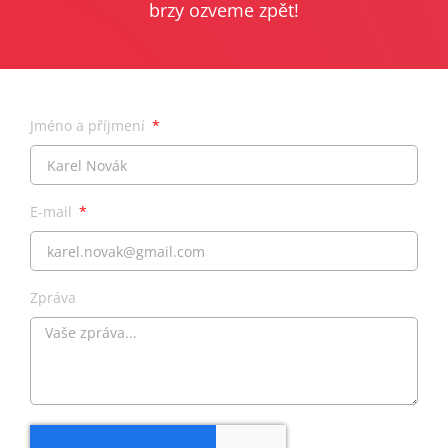
brzy ozveme zpět!
Jméno a příjmení
E-mail
Zpráva