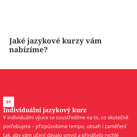
Jaké jazykové kurzy vám
nabízíme?
01
Individuální jazykový kurz​
V individuální výuce se soustředíme na to, co skutečně
potřebujete – přizpůsobíme tempo, obsah i zaměření
tak, aby vám učení dávalo smysl a přinášelo rychlé