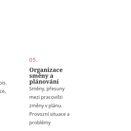
05.
Organizace
směny a
plánování
is.
Směny, přesuny
ce,
mezi pracovišti
změny v plánu.
P
rovozní situace a
problémy