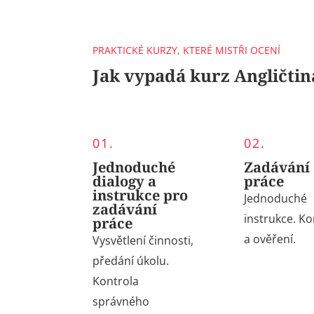
PRAKTICKÉ KURZY, KTERÉ MISTŘI OCENÍ
Jak vypadá kurz Angličtin
01.
02.
Jednoduché
Zadávání
dialogy a
práce
instrukce pro
Jednoduché
zadávání
instrukce. K
o
práce
a ověření.
Vysvětlení činnosti,
předání úkolu.
K
ontrola
správného