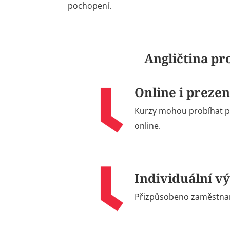
pochopení.
Angličtina p
Online i preze
Kurzy mohou probíhat p
online.
Individuální v
Přizpůsobeno zaměstnanc