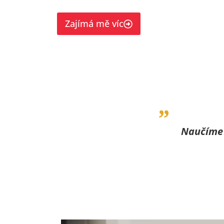
Zajímá mě víc
Naučíme v