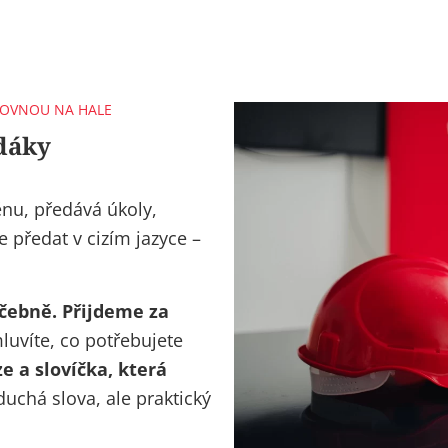
 ROVNOU NA HALE
edáky
nu, předává úkoly,
je předat v cizím jazyce –
čebně. Přijdeme za
luvíte, co potřebujete
e a slovíčka, která
oduchá slova, ale
praktický