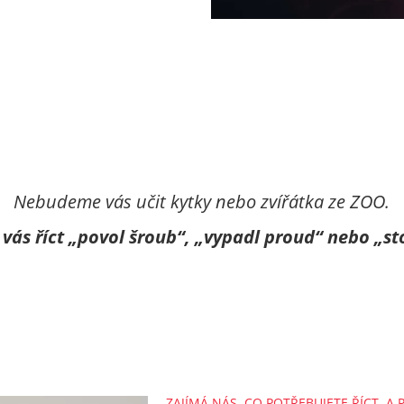
Nebudeme vás učit kytky nebo zvířátka ze ZOO.
ás říct „povol šroub“, „vypadl proud“ nebo „sto
ZAJÍMÁ NÁS, CO POTŘEBUJETE ŘÍCT. A 