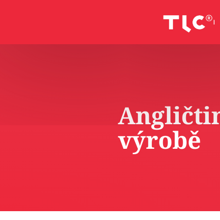
Angličti
výrobě