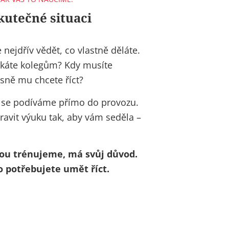
skutečné situaci
ejdřív vědět, co vlastně děláte.
říkáte kolegům? Kdy musíte
esně mu chcete říct?
 se podíváme přímo do provozu.
pravit výuku
tak, aby vám seděla –
rou trénujeme, má svůj důvod.
co potřebujete umět říct.