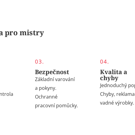
a pro mistry
03.
04.
Bezpečnost
Kvalita a
chyby
Základní varování
Jednoduchý pop
a pokyny.
ntrola
C
hyby, reklama
O
chranné
vadné výrobky.
pracovní pomůcky.