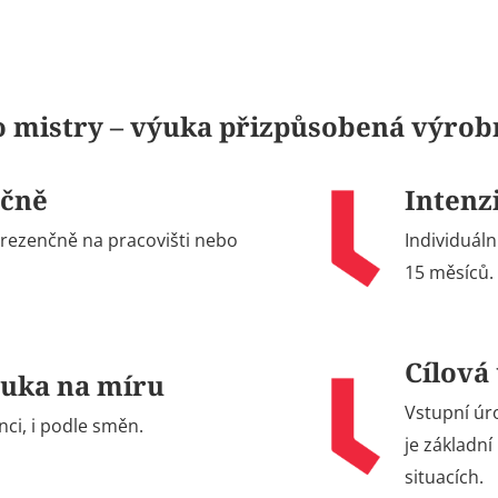
ro mistry – výuka přizpůsobená výro
nčně
Intenz
rezenčně na pracovišti nebo
Individuáln
15 měsíců.
Cílová
ýuka na míru
Vstupní úr
i, i podle směn.
je základní
situacích.