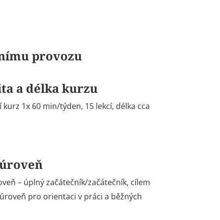
bnímu provozu
ita a délka kurzu
í kurz 1x 60 min/týden, 15 lekcí, délka cca
 úroveň
oveň – úplný začátečník/začátečník, cílem
 úroveň pro orientaci v práci a běžných