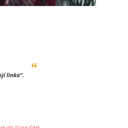
jí linka“.
PAK VÁS TO NAUČÍME.