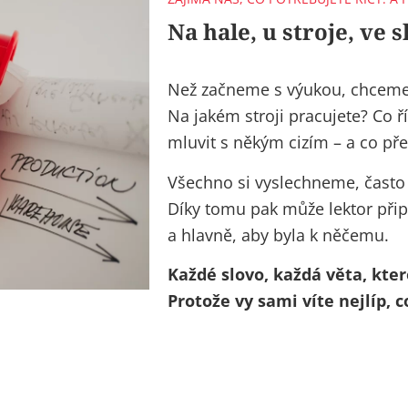
Na hale, u stroje, ve 
Než začneme s výukou, chceme n
Na jakém stroji pracujete? Co 
mluvit s někým cizím – a co př
Všechno si vyslechneme, často
Díky tomu pak může
lektor při
a hlavně, aby byla k něčemu.
Každé slovo, každá věta, kte
Protože vy sami víte nejlíp, 