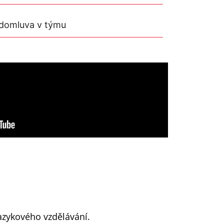
a domluva v týmu
azykového vzdělávání.