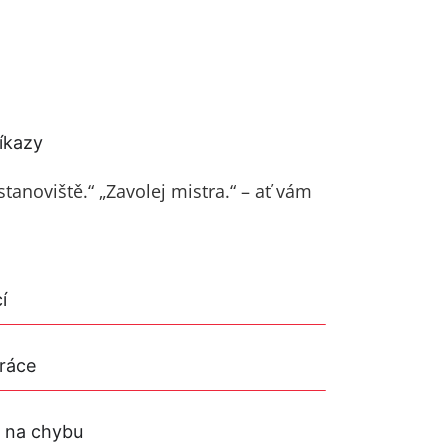
íkazy
 stanoviště.“ „Zavolej mistra.“ – ať vám
í
práce
 na chybu