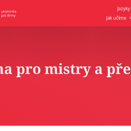
Jazyky
Jak učíme
na pro mistry a př