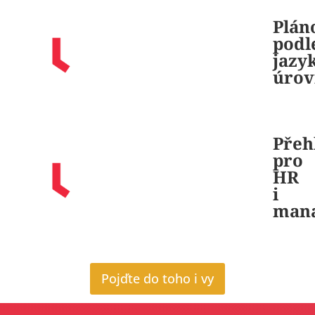
Plán
podl
jazy
úrov
Přeh
pro
HR
i
man
Pojďte do toho i vy