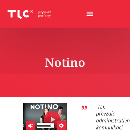
Notino
TLC
převzalo
administrativn
Play
02:10
komunikaci