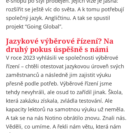
e-shopu po styl prodejen. Jejich vize je jasná:
rozšířit se ještě víc do světa. A k tomu potřebují
společný jazyk. Angličtinu. A tak se spustil
projekt “Going Global”.
Jazykové výběrové řízení? Na
druhý pokus úspěšně s námi
V roce 2023 vyhlásili ve společnosti výběrové
řízení – chtěli otestovat jazykovou úroveň svých
zaměstnanců a následně jim zajistit výuku
přesně podle potřeb. Výběrové řízení jsme
tehdy nevyhráli, ale osud to zařídil jinak. Škola,
která zakázku získala, zvládla testování. Ale
kapacity lektorů na samotnou výuku už neměla.
A tak se na nás Notino obrátilo znovu. Znali nás.
Věděli, co umíme. A řekli nám větu, která nám