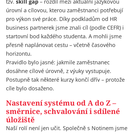
tzv.
skill gap
– rozdíl mezi aktuální jazykovou
úrovní a cílovou, kterou zaměstnanci potřebují
pro výkon své práce. Díky podkladům od HR
business partnerek jsme znali cíl (
podle CEFR
) i
startovní bod každého studenta. A mohli jsme
přesně naplánovat cestu – včetně časového
horizontu.
Pravidlo bylo jasné: jakmile zaměstnanec
dosáhne cílové úrovně, z výuky vystupuje.
Postupně tak některé kurzy končí dřív – protože
cíle bylo dosaženo.
Nastavení systému od A do Z –
směrnice, schvalování i sdílené
úložiště
Naší rolí není jen učit. Společně s Notinem jsme