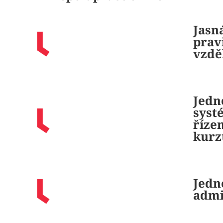
Jasn
prav
vzdě
Jedn
syst
řízen
kurz
Jedn
admi