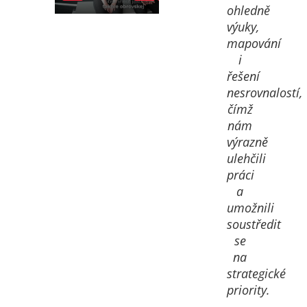
Play
Mute
Settings
Enter fullscreen
ohledně
výuky,
mapování
i
řešení
nesrovnalostí,
čímž
nám
výrazně
ulehčili
práci
a
umožnili
soustředit
se
na
strategické
priority.