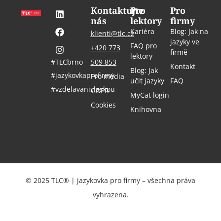
Kontaktujte
Pro
Pro
nás
lektory
firmy
Kariéra
Blog: Jak na
klienti@tlc.cz
jazyky ve
FAQ pro
+420 773
firmě
lektory
#TLCbrno
509 853
Kontakt
Blog: Jak
#jazykovkaprofirmy
Pro média
učit jazyky
FAQ
#vzdelavanislaskou
GDPR
MyCat login
Cookies
Knihovna
© 2025 TLC® | jazykovka pro firmy – všechna práva
vyhrazena.