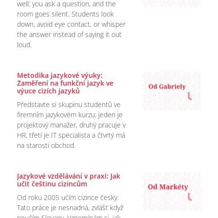
well: you ask a question, and the
room goes silent. Students look
down, avoid eye contact, or whisper
the answer instead of saying it out
loud.
Metodika jazykové výuky:
Zaměření na funkční jazyk ve
výuce cizích jazyků
Představte si skupinu studentů ve
firemním jazykovém kurzu: jeden je
projektový manažer, druhý pracuje v
HR, třetí je IT specialista a čtvrtý má
na starosti obchod.
Jazykové vzdělávání v praxi: Jak
učit češtinu cizincům
Od roku 2005 učím cizince česky.
Tato práce je nesnadná, zvlášť když
neučím Slovany. Vzpomínám si, jak