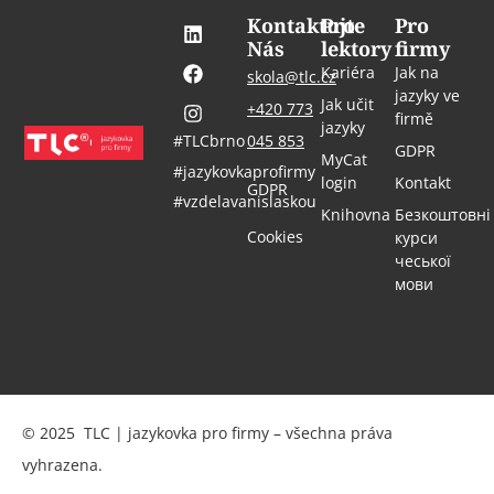
Kontaktujte
Pro
Pro
Nás
lektory
firmy
Kariéra
Jak na
skola@tlc.cz
jazyky ve
Jak učit
+420 773
firmě
jazyky
#TLCbrno
045 853
GDPR
MyCat
#jazykovkaprofirmy
login
Kontakt
GDPR
#vzdelavanislaskou
Knihovna
Безкоштовні
Cookies
курси
чеської
мови
© 2025 TLC | jazykovka pro firmy – všechna práva
vyhrazena.