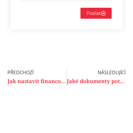
Poslat
PŘEDCHOZÍ
NÁSLEDUJÍCÍ
Jak nastavit financování jazykových kurzů – přehled možností
Jaké dokumenty potřebuje firma pro realizaci jazykového vzdělávání?