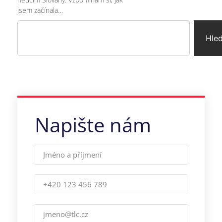
jsem začínala…
Hle
Napište nám