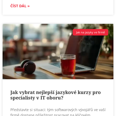
ČÍST DÁL »
Jak na jazyky ve firmě
Jak vybrat nejlepší jazykové kurzy pro
specialisty v IT oboru?
Představte si situaci: tým softwarových vývojářů ve vaší
firmě dostane příležitost pracovat na klíčovém