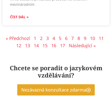
mezinárodním
ČÍST DÁL »
« Předchozí
1
2
3
4
5
6
7
8
9
10
11
12
13
14
15
16
17
Následující »
Chcete se poradit o jazykovém
vzdělávání?
Nezávazná konzultace zdarma