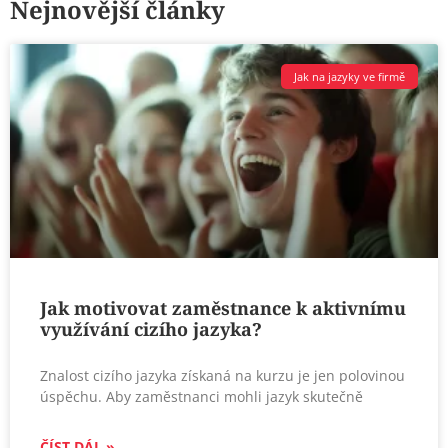
Nejnovější články
Jak na jazyky ve firmě
Jak motivovat zaměstnance k aktivnímu
využívání cizího jazyka?
Znalost cizího jazyka získaná na kurzu je jen polovinou
úspěchu. Aby zaměstnanci mohli jazyk skutečně
ČÍST DÁL »