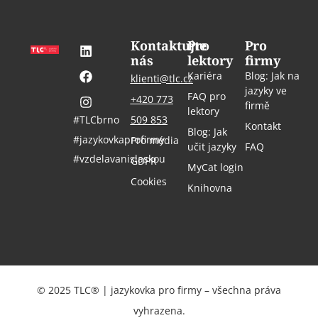
Kontaktujte
Pro
Pro
nás
lektory
firmy
Kariéra
Blog: Jak na
klienti@tlc.cz
jazyky ve
FAQ pro
+420 773
firmě
lektory
#TLCbrno
509 853
Kontakt
Blog: Jak
#jazykovkaprofirmy
Pro média
učit jazyky
FAQ
#vzdelavanislaskou
GDPR
MyCat login
Cookies
Knihovna
© 2025 TLC® | jazykovka pro firmy – všechna práva
vyhrazena.