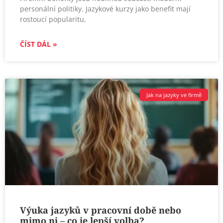
personální politiky. Jazykové kurzy jako benefit mají
rostoucí popularitu,
ČÍST DÁL »
Jak na jazyky ve firmě
Výuka jazyků v pracovní době nebo
mimo ni – co je lepší volba?