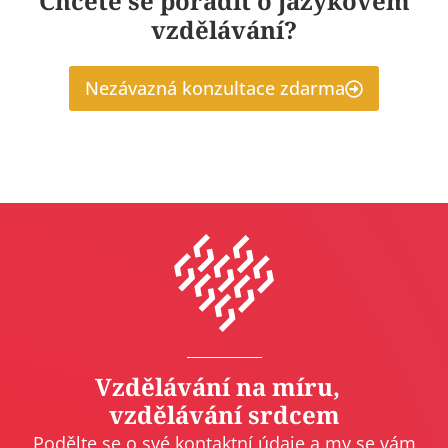
Chcete se poradit o jazykovém
vzdělávání?
Nezávazná konzultace zdarma
Vzdělávání na míru,
vzdělávání srdcem
Podělte se o své kontaktní údaje a my se vám