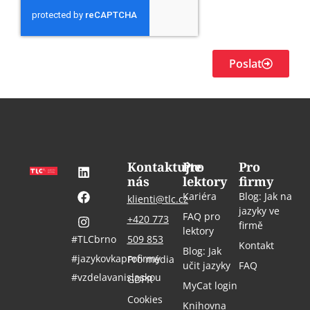
Poslat
Kontaktujte
Pro
Pro
nás
lektory
firmy
Kariéra
Blog: Jak na
klienti@tlc.cz
jazyky ve
FAQ pro
+420 773
firmě
lektory
#TLCbrno
509 853
Kontakt
Blog: Jak
#jazykovkaprofirmy
Pro média
učit jazyky
FAQ
#vzdelavanislaskou
GDPR
MyCat login
Cookies
Knihovna