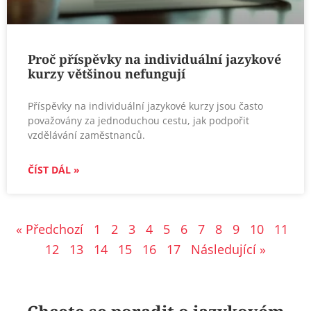
Proč příspěvky na individuální jazykové
kurzy většinou nefungují
Příspěvky na individuální jazykové kurzy jsou často
považovány za jednoduchou cestu, jak podpořit
vzdělávání zaměstnanců.
ČÍST DÁL »
« Předchozí
1
2
3
4
5
6
7
8
9
10
11
12
13
14
15
16
17
Následující »