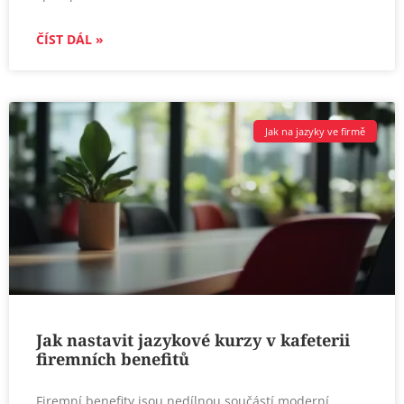
ČÍST DÁL »
Jak na jazyky ve firmě
Jak nastavit jazykové kurzy v kafeterii
firemních benefitů
Firemní benefity jsou nedílnou součástí moderní