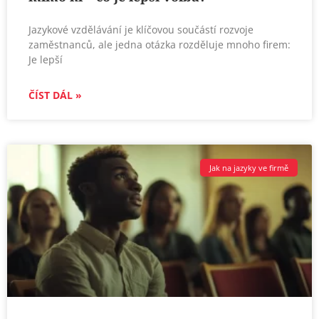
Jazykové vzdělávání je klíčovou součástí rozvoje
zaměstnanců, ale jedna otázka rozděluje mnoho firem:
Je lepší
ČÍST DÁL »
Jak na jazyky ve firmě