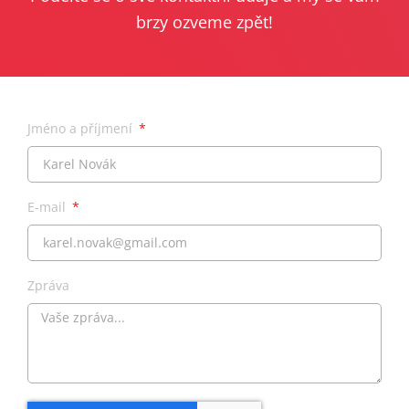
brzy ozveme zpět!
Jméno a příjmení
E-mail
Zpráva