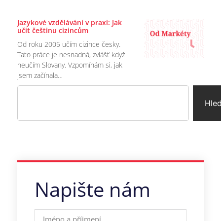
Jazykové vzdělávání v praxi: Jak
učit češtinu cizincům
Od roku 2005 učím cizince česky.
Tato práce je nesnadná, zvlášť když
neučím Slovany. Vzpomínám si, jak
jsem začínala…
Hle
Napište nám