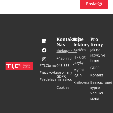
Poslat
Kontaktujte
Pro
Pro
Nás
lektory
firmy
Kariéra
Jak na
skola@tlc.cz
jazyky ve
Jak učit
+420 773
firmě
jazyky
#TLCbrno
045 853
GDPR
MyCat
#jazykovkaprofirmy
login
Kontakt
GDPR
#vzdelavanislaskou
Knihovna
Безкоштовні
Cookies
курси
чеської
мови