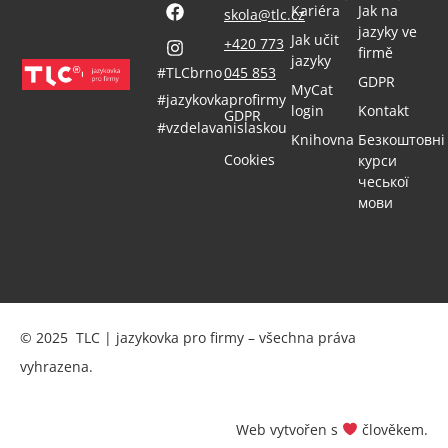
Kariéra
Jak na
skola@tlc.cz
jazyky ve
Jak učit
+420 773
firmě
jazyky
#TLCbrno
045 853
GDPR
MyCat
#jazykovkaprofirmy
login
Kontakt
GDPR
#vzdelavanislaskou
Knihovna
Безкоштовні
Cookies
курси
чеської
мови
© 2025 TLC | jazykovka pro firmy – všechna práva
vyhrazena.
Web vytvořen s
člověkem.