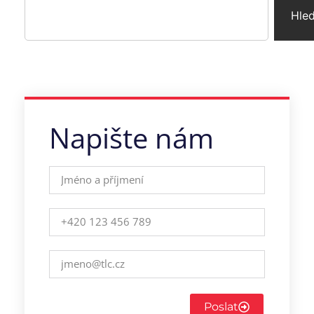
Hle
Napište nám
Poslat