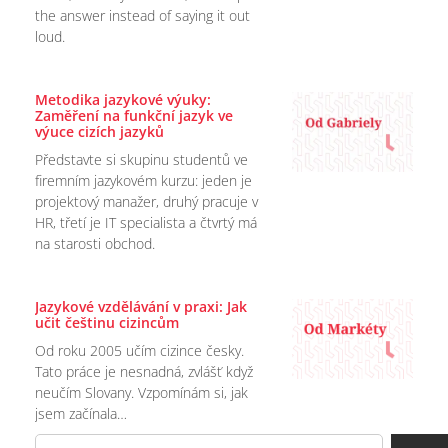
the answer instead of saying it out
loud.
Metodika jazykové výuky:
Zaměření na funkční jazyk ve
výuce cizích jazyků
Představte si skupinu studentů ve
firemním jazykovém kurzu: jeden je
projektový manažer, druhý pracuje v
HR, třetí je IT specialista a čtvrtý má
na starosti obchod.
Jazykové vzdělávání v praxi: Jak
učit češtinu cizincům
Od roku 2005 učím cizince česky.
Tato práce je nesnadná, zvlášť když
neučím Slovany. Vzpomínám si, jak
jsem začínala…