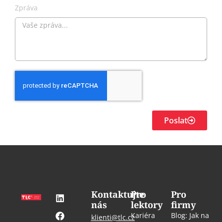
Zpráva
Poslat
Kontaktujte
Pro
Pro
nás
lektory
firmy
Kariéra
Blog: Jak na
klienti@tlc.cz