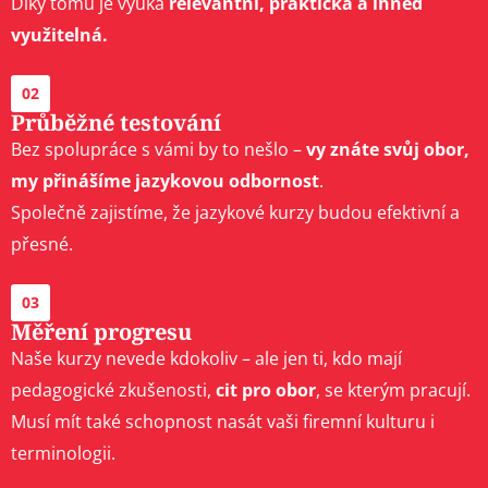
Díky tomu je výuka
relevantní, praktická a ihned
využitelná.
02
Průběžné testování
Bez spolupráce s vámi by to nešlo –
vy znáte svůj obor,
my přinášíme jazykovou odbornost
.
Společně zajistíme, že jazykové kurzy budou efektivní a
přesné.
03
Měření progresu
Naše kurzy nevede kdokoliv – ale jen ti, kdo mají
pedagogické zkušenosti,
cit pro obor
, se kterým pracují.
Musí mít také schopnost nasát vaši firemní kulturu i
terminologii.