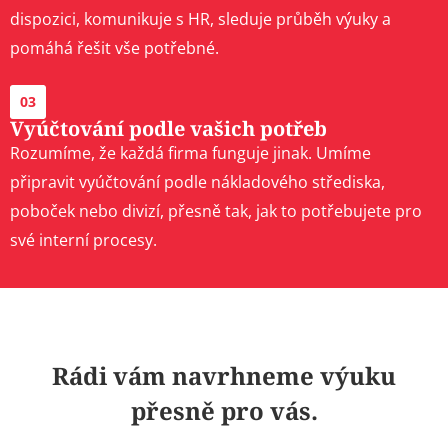
dispozici, komunikuje s HR, sleduje průběh výuky a
pomáhá řešit vše potřebné.
03
Vyúčtování podle vašich potřeb
Rozumíme, že každá firma funguje jinak. Umíme
připravit vyúčtování podle nákladového střediska,
poboček nebo divizí, přesně tak, jak to potřebujete pro
své interní procesy.
Rádi vám navrhneme výuku
přesně pro vás.