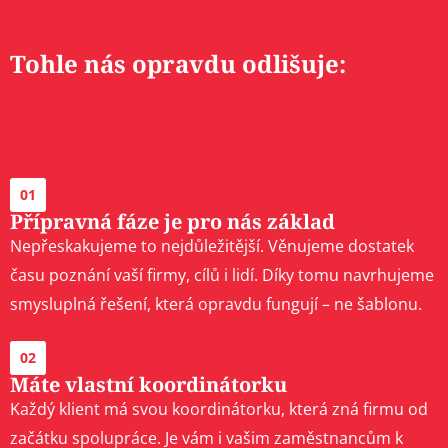
Tohle nás opravdu odlišuje:
01
Přípravná fáze je pro nás základ
Nepřeskakujeme to nejdůležitější. Věnujeme dostatek
času poznání vaší firmy, cílů i lidí. Díky tomu navrhujeme
smysluplná řešení, která opravdu fungují – ne šablonu.
02
Máte vlastní koordinátorku
Každý klient má svou koordinátorku, která zná firmu od
začátku spolupráce. Je vám i vašim zaměstnancům k