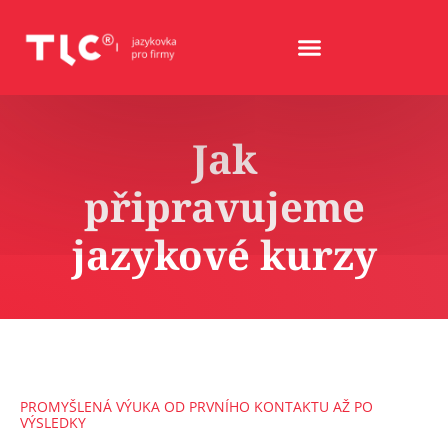
Jak
připravujeme
jazykové kurzy
PROMYŠLENÁ VÝUKA OD PRVNÍHO KONTAKTU AŽ PO
VÝSLEDKY