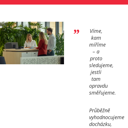
Víme,
kam
míříme
– a
proto
sledujeme,
jestli
tam
opravdu
směřujeme.
Průběžně
vyhodnocujeme
docházku,