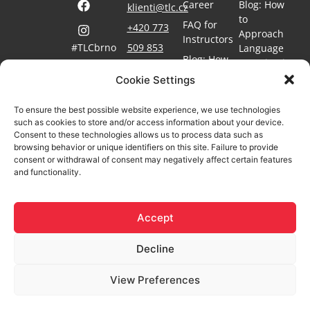
Career
Blog: How
klienti@tlc.cz
to
FAQ for
+420 773
Approach
Instructors
#TLCbrno
509 853
Language
Blog: How
Learning in
#language-
For the
to Teach
courses-
the
Cookie Settings
for-
Media
Languages
Workplace
businesses
GDPR
MyCat
To ensure the best possible website experience, we use technologies
Contact
#educationwithlove
Login
such as cookies to store and/or access information about your device.
Cookies
FAQ
Consent to these technologies allows us to process data such as
Library
browsing behavior or unique identifiers on this site. Failure to provide
consent or withdrawal of consent may negatively affect certain features
and functionality.
Accept
© 2025 TLC® | Language School for Businesses – All rights
Decline
reserved.
View Preferences
A website created with
.