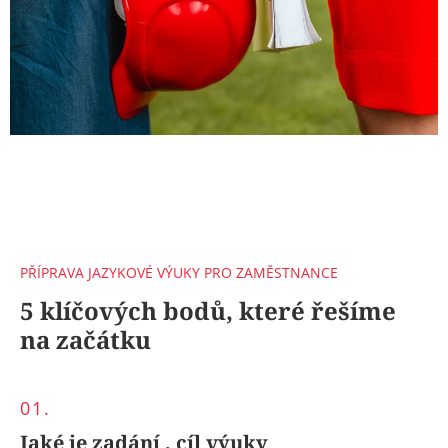
PŘÍPRAVA JAZYKOVÉ VÝUKY PRO ZAMĚSTNANCE
5 klíčových bodů, které řešíme
na začátku
01.
Jaké je zadání , cíl výuky