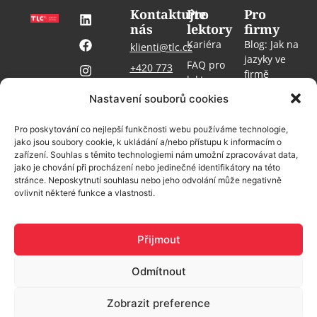
Kontaktujte
Pro
Pro
nás
lektory
firmy
Kariéra
Blog: Jak na
klienti@tlc.cz
jazyky ve
FAQ pro
+420 773
firmě
lektory
#TLCbrno
509 853
Kontakt
Nastavení souborů cookies
Blog: Jak
#jazykovkaprofirmy
Pro média
učit jazyky
FAQ
#vzdelavanislaskou
GDPR
Pro poskytování co nejlepší funkčnosti webu používáme technologie,
MyCat login
jako jsou soubory cookie, k ukládání a/nebo přístupu k informacím o
Cookies
zařízení. Souhlas s těmito technologiemi nám umožní zpracovávat data,
Knihovna
jako je chování při procházení nebo jedinečné identifikátory na této
stránce. Neposkytnutí souhlasu nebo jeho odvolání může negativně
ovlivnit některé funkce a vlastnosti.
Přijmout
© 2025 TLC | jazykovka pro firmy – všechna práva
Odmítnout
vyhrazena.
Zobrazit preference