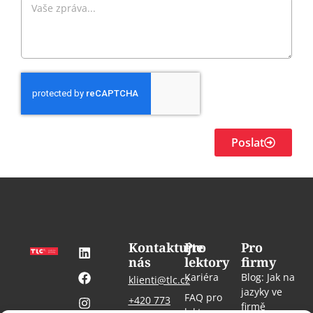
Poslat
Kontaktujte
Pro
Pro
nás
lektory
firmy
Kariéra
Blog: Jak na
klienti@tlc.cz
jazyky ve
FAQ pro
+420 773
firmě
lektory