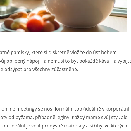
datné pamlsky, které si diskrétně vložíte do úst během
j oblíbený nápoj – a nemusí to být pokaždé káva – a vypijte
pe odsýpat pro všechny zúčastněné.
a online meetingy se nosí formální top (ideálně v korporátní
hoty od pyžama, případně legíny. Každý máme svůj styl, ale
u. Ideální je volit prodyšné materiály a střihy, ve kterých