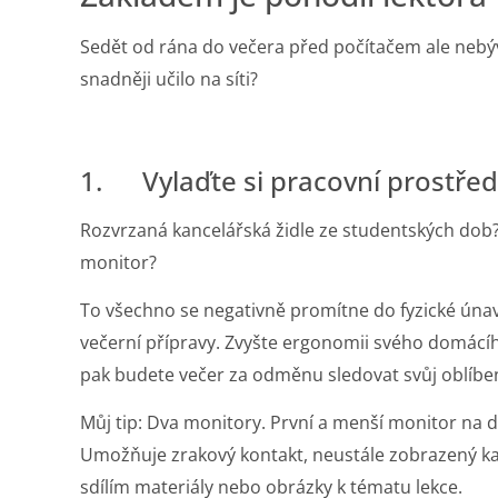
Sedět od rána do večera před počítačem ale neb
snadněji učilo na síti?
1. Vylaďte si pracovní prostřed
Rozvrzaná kancelářská židle ze studentských dob
monitor?
To všechno se negativně promítne do fyzické únavy
večerní přípravy. Zvyšte ergonomii svého domácíh
pak budete večer za odměnu sledovat svůj oblíbený
Můj tip: Dva monitory. První a menší monitor na do
Umožňuje zrakový kontakt, neustále zobrazený kal
sdílím materiály nebo obrázky k tématu lekce.