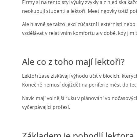
Firmy si na tento styl výuky zvykly a z hlediska k
neokupují studenti a lektoři. Meetingovky totiž potř
Ale hlavně se takto lekcí zúčastní i externisti ne
vzdělávat v relativním komfortu a v době, kdy jim 
Ale co z toho mají lektoři?
Lektoři
zase získávají výhodu učit v blocích, kterýc
Konečně nemusí dojíždět na periferie měst do te
Navíc mají volnější ruku v plánování volnočasovýc
vyčerpávající profesí.
Základem je pohodlí lektora