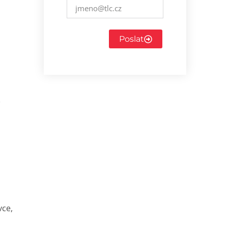
Poslat
vce,