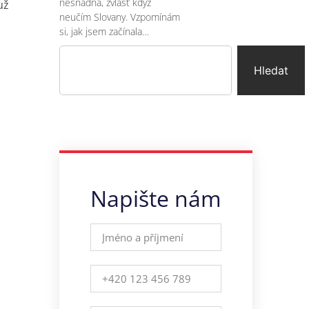
nesnadná, zvlášť když
už
neučím Slovany. Vzpomínám
si, jak jsem začínala…
Hledat
.
Napište nám