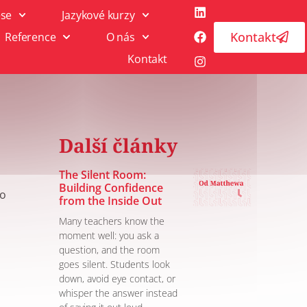
ese
Jazykové kurzy
Kontakt
Reference
O nás
Kontakt
Další články
The Silent Room:
Building Confidence
lo
from the Inside Out
Many teachers know the
moment well: you ask a
question, and the room
goes silent. Students look
down, avoid eye contact, or
whisper the answer instead