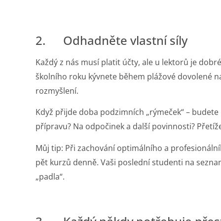
2. Odhadněte vlastní síly
Každý z nás musí platit účty, ale u lektorů je dob
školního roku kývnete během plážové dovolené na
rozmyšlení.
Když přijde doba podzimních „rýmeček“ – budete 
přípravu? Na odpočinek a další povinnosti? Přetíž
Můj tip: Při zachování optimálního a profesionál
pět kurzů denně. Vaši poslední studenti na seznam
„padla“.