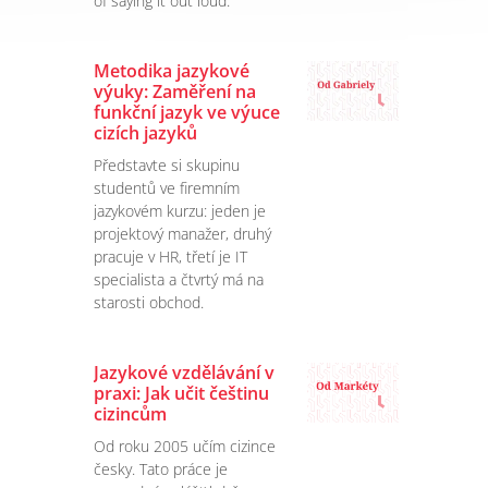
of saying it out loud.
Metodika jazykové
výuky: Zaměření na
funkční jazyk ve výuce
cizích jazyků
Představte si skupinu
studentů ve firemním
jazykovém kurzu: jeden je
projektový manažer, druhý
pracuje v HR, třetí je IT
specialista a čtvrtý má na
starosti obchod.
Jazykové vzdělávání v
praxi: Jak učit češtinu
cizincům
Od roku 2005 učím cizince
česky. Tato práce je