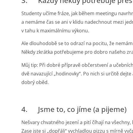
3. Každý někdy potřebuje přes
Studenty učíme fráze, jak během meetingu navrh
a nemáme čas se ani v klidu nadechnout mezi jednot
v tahu k maximálnímu výkonu.
Ale dlouhodobě se to odrazí na pocitu, že nemáme
Někdy zkrátka potřebujeme pro dobro našeho zraku
Můj tip: Při dobré přípravě občerstvení a učebníc
dvě navazující „hodinovky“. Po nich si určitě dej
dobrý oběd.
4. Jsme to, co jíme (a pijeme)
Nešvary chvatného jezení a pití číhají na všechny, 
Zase jste si „dopřáli“ vychladlou pizzu s mírně vyč