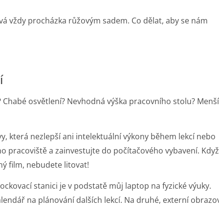
ývá vždy procházka růžovým sadem. Co dělat, aby se nám
í
? Chabé osvětlení? Nevhodná výška pracovního stolu? Menší
, která nezlepší ani intelektuální výkony během lekcí nebo
o pracoviště a zainvestujte do počítačového vybavení. Když
 film, nebudete litovat!
ckovací stanici je v podstatě můj laptop na fyzické výuky.
endář na plánování dalších lekcí. Na druhé, externí obrazo