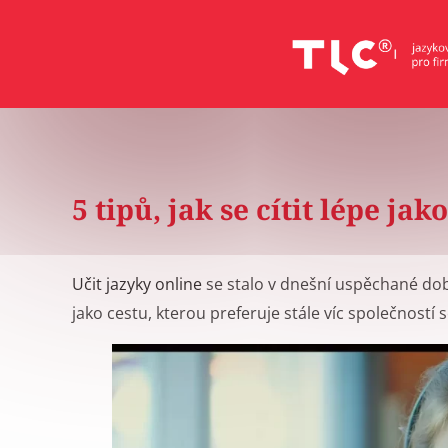
5 tipů, jak se cítit lépe jak
Učit jazyky online
se stalo v dnešní uspěchané do
jako cestu, kterou preferuje stále víc společnost