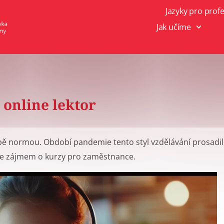
Jazyky pro prof
Jak učíme
o online lektor
bě normou. Období pandemie tento styl vzdělávání prosadi
í se zájmem o kurzy pro zaměstnance.