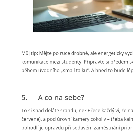
Můj tip: Mějte po ruce drobné, ale energeticky vy
komunikace mezi studenty. Připravte si předem svů
během úvodního „small talku“. A hned to bude lé
5. A co na sebe?
To si snad děláte srandu, ne? Přece každý ví, že n
červené), a pod úrovní kamery cokoliv – třeba kal
pohodlí je opravdu při sedavém zaměstnání priorito