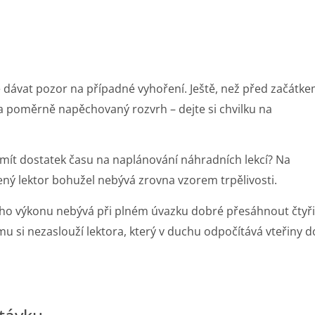
ré dávat pozor na případné vyhoření. Ještě, než před začátk
 poměrně napěchovaný rozvrh – dejte si chvilku na
mít dostatek času na naplánování náhradních lekcí? Na
ený lektor bohužel nebývá zrovna vzorem trpělivosti.
ního výkonu nebývá při plném úvazku dobré přesáhnout čtyři
u si nezaslouží lektora, který v duchu odpočítává vteřiny d