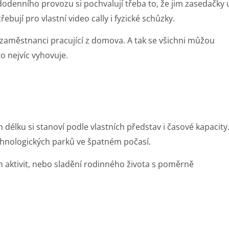
aždodenního provozu si pochvalují třeba to, že jim zasedačky 
ebují pro vlastní video cally i fyzické schůzky.
bo zaměstnanci pracující z domova. A tak se všichni můžou
to nejvíc vyhovuje.
h délku si stanoví podle vlastních představ i časové kapacity
chnologických parků ve špatném počasí.
h aktivit, nebo sladění rodinného života s poměrně