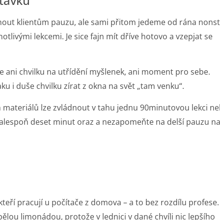
távku
nout klientům pauzu, ale sami přitom jedeme od rána nons
livými lekcemi. Je sice fajn mít dříve hotovo a vzepjat se
 ani chvilku na utřídění myšlenek, ani moment pro sebe.
 i duše chvilku zírat z okna na svět „tam venku“.
h materiálů lze zvládnout v tahu jednu 90minutovou lekci n
te alespoň deset minut oraz a nezapomeňte na delší pauzu n
kteří pracují u počítače z domova – a to bez rozdílu profese.
pělou limonádou, protože v lednici v dané chvíli nic lepšího