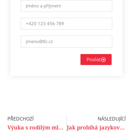
Poslat
PŘEDCHOZÍ
NÁSLEDUJÍCÍ
Výuka s rodilým mluvčím: Ano, nebo ne?
Jak probíhá jazykový audit pro management?