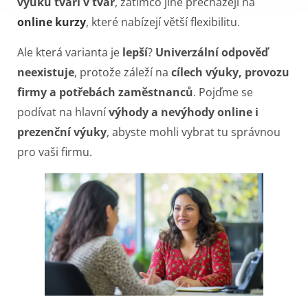
výuku tváří v tvář
, zatímco jiné přecházejí na
online kurzy
, které nabízejí větší flexibilitu.
Ale která varianta je
lepší
?
Univerzální odpověď
neexistuje
, protože záleží na
cílech výuky, provozu
firmy a potřebách zaměstnanců
. Pojďme se
podívat na hlavní
výhody a nevýhody online i
prezenční výuky
, abyste mohli vybrat tu správnou
pro vaši firmu.