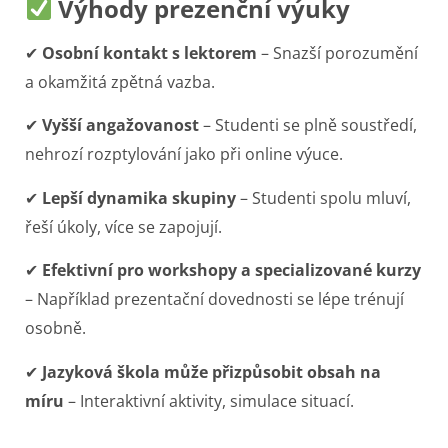
Výhody prezenční výuky
✔
Osobní kontakt s lektorem
– Snazší porozumění
a okamžitá zpětná vazba.
✔
Vyšší angažovanost
– Studenti se plně soustředí,
nehrozí rozptylování jako při online výuce.
✔
Lepší dynamika skupiny
– Studenti spolu mluví,
řeší úkoly, více se zapojují.
✔
Efektivní pro workshopy a specializované kurzy
– Například prezentační dovednosti se lépe trénují
osobně.
✔
Jazyková škola může přizpůsobit obsah na
míru
– Interaktivní aktivity, simulace situací.