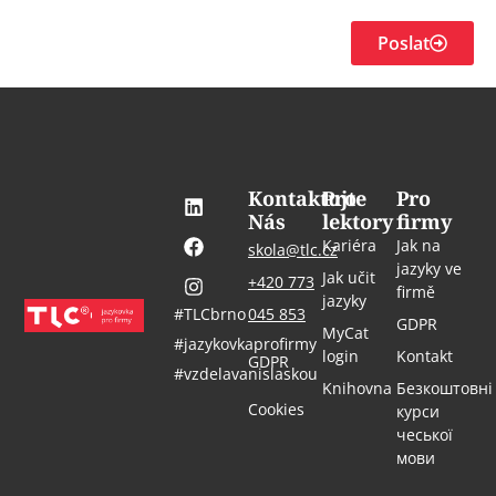
Poslat
Kontaktujte
Pro
Pro
Nás
lektory
firmy
Kariéra
Jak na
skola@tlc.cz
jazyky ve
Jak učit
+420 773
firmě
jazyky
#TLCbrno
045 853
GDPR
MyCat
#jazykovkaprofirmy
login
Kontakt
GDPR
#vzdelavanislaskou
Knihovna
Безкоштовні
Cookies
курси
чеської
мови