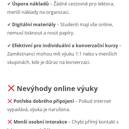
✔
Úspora nákladů
– Žádné cestovné pro lektora,
menší náklady na organizaci.
✔
Digitální materiály
– Studenti mají vše online,
nemusí tisknout a nosit papíry.
✔
Efektivní pro individuální a konverzační kurzy
–
Zaměstnanci mohou mít výuku 1:1 nebo v menších
skupinách, kde je důraz na konverzaci.
Nevýhody online výuky
Potřeba dobrého připojení
– Pokud internet
vypadává, výuka je narušena.
Menší osobní interakce
– Chybí přímý kontakt s