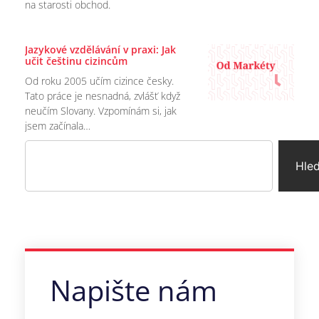
na starosti obchod.
Jazykové vzdělávání v praxi: Jak
učit češtinu cizincům
Od roku 2005 učím cizince česky.
Tato práce je nesnadná, zvlášť když
neučím Slovany. Vzpomínám si, jak
jsem začínala…
Hle
Napište nám