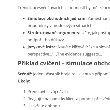
Trénink přesvědčovacích schopností by měl zahrn
Simulace obchodních jednání:
Zaměstnanci 
připomínky v modelových situacích.
Strukturované argumenty:
Učte, jak postu
podpořit ho důkazy.
Jazykové fráze:
Naučte klíčové fráze a slovn
perspective…“, „The evidence suggests…“).
Příklad cvičení – simulace obch
Scénář:
Jeden účastník hraje roli klienta s připom
Úkoly:
Představte svůj návrh.
Reagujte na námitky klienta pomocí přesvěd
Uzavřete dohodu.