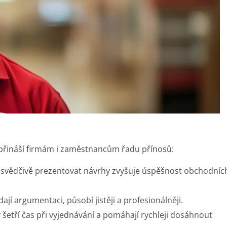
 přináší firmám i zaměstnancům řadu přínosů:
svědčivě prezentovat návrhy zvyšuje úspěšnost obchodníc
ají argumentaci, působí jistěji a profesionálněji.
šetří čas při vyjednávání a pomáhají rychleji dosáhnout