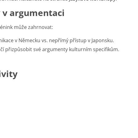
ly v argumentaci
Trénink může zahrnovat:
kace v Německu vs. nepřímý přístup v Japonsku.
í přizpůsobit své argumenty kulturním specifikům.
vity