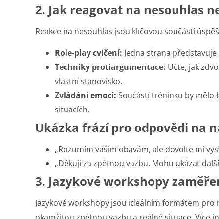
2. Jak reagovat na nesouhlas 
Reakce na nesouhlas jsou klíčovou součástí úspě
Role-play cvičení:
Jedna strana představuje 
Techniky protiargumentace:
Učte, jak zdvo
vlastní stanovisko.
Zvládání emocí:
Součástí tréninku by mělo b
situacích.
Ukázka frází pro odpovědi na 
„Rozumím vašim obavám, ale dovolte mi vysvět
„Děkuji za zpětnou vazbu. Mohu ukázat další
3. Jazykové workshopy zaměře
Jazykové workshopy jsou ideálním formátem pro ná
okamžitou zpětnou vazbu a reálné situace. Více i