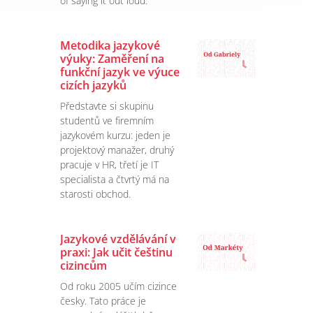
of saying it out loud.
Metodika jazykové
výuky: Zaměření na
funkční jazyk ve výuce
cizích jazyků
Představte si skupinu
studentů ve firemním
jazykovém kurzu: jeden je
projektový manažer, druhý
pracuje v HR, třetí je IT
specialista a čtvrtý má na
starosti obchod.
Jazykové vzdělávání v
praxi: Jak učit češtinu
cizincům
Od roku 2005 učím cizince
česky. Tato práce je