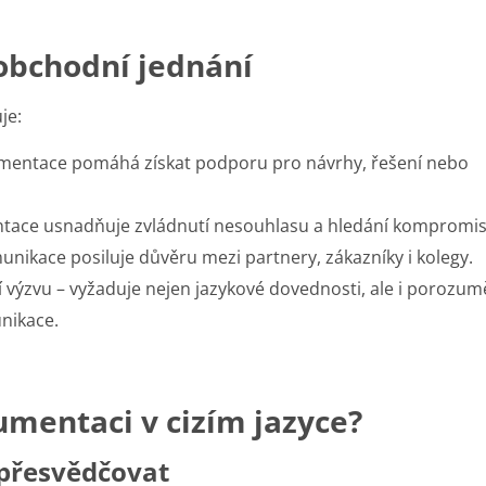
bchodní jednání
je:
mentace pomáhá získat podporu pro návrhy, řešení nebo
ace usnadňuje zvládnutí nesouhlasu a hledání kompromis
nikace posiluje důvěru mezi partnery, zákazníky i kolegy.
 výzvu – vyžaduje nejen jazykové dovednosti, ale i porozum
nikace.
umentaci v cizím jazyce?
 přesvědčovat