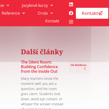
ese
Jazykové kurzy
Kontakt
Reference
O nás
Kontakt
Další články
The Silent Room:
Building Confidence
from the Inside Out
Many teachers know the
moment well: you ask a
question, and the room
goes silent. Students look
down, avoid eye contact, or
whisper the answer instead