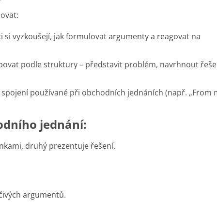
ovat:
si vyzkoušejí, jak formulovat argumenty a reagovat na
povat podle struktury – představit problém, navrhnout řeše
í spojení používané při obchodních jednáních (např. „From
odního jednání:
ínkami, druhý prezentuje řešení.
čivých argumentů.