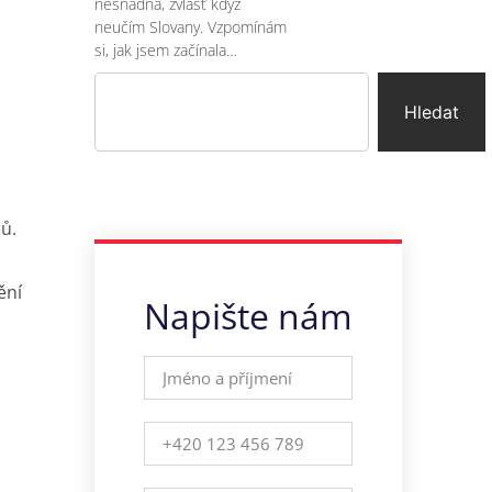
nesnadná, zvlášť když
neučím Slovany. Vzpomínám
si, jak jsem začínala…
Hledat
ů.
ění
Napište nám