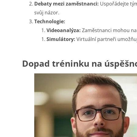
Debaty mezi zaměstnanci:
Uspořádejte tým
svůj názor.
Technologie:
Videoanalýza:
Zaměstnanci mohou nahr
Simulátory:
Virtuální partneři umožňují
Dopad tréninku na úspěšn