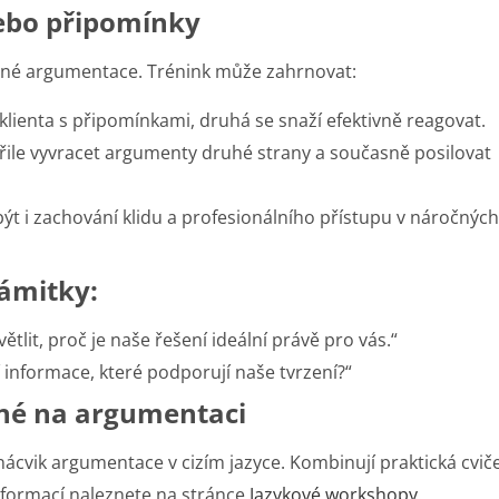
nebo připomínky
šné argumentace. Trénink může zahrnovat:
klienta s připomínkami, druhá se snaží efektivně reagovat.
řile vyvracet argumenty druhé strany a současně posilovat
ýt i zachování klidu a profesionálního přístupu v náročných
námitky:
lit, proč je naše řešení ideální právě pro vás.“
 informace, které podporují naše tvrzení?“
né na argumentaci
cvik argumentace v cizím jazyce. Kombinují praktická cviče
nformací naleznete na stránce
Jazykové workshopy
.