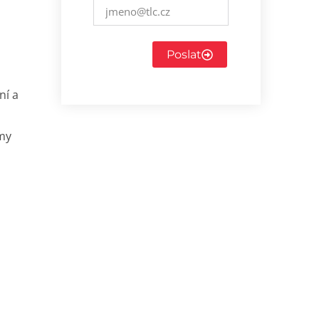
Poslat
ní a
 my