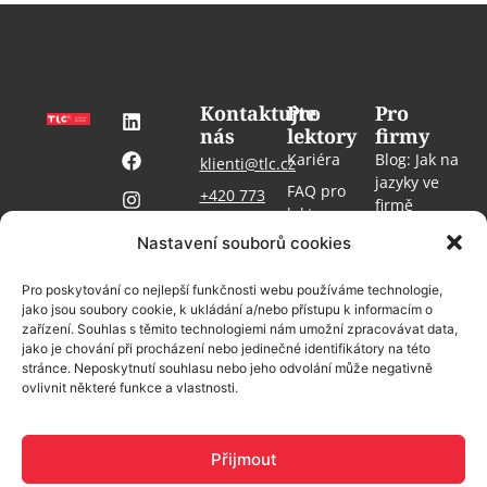
Kontaktujte
Pro
Pro
nás
lektory
firmy
Kariéra
Blog: Jak na
klienti@tlc.cz
jazyky ve
FAQ pro
+420 773
firmě
lektory
#TLCbrno
509 853
Kontakt
Nastavení souborů cookies
Blog: Jak
#jazykovkaprofirmy
Pro média
učit jazyky
FAQ
#vzdelavanislaskou
GDPR
Pro poskytování co nejlepší funkčnosti webu používáme technologie,
MyCat login
jako jsou soubory cookie, k ukládání a/nebo přístupu k informacím o
Cookies
zařízení. Souhlas s těmito technologiemi nám umožní zpracovávat data,
Knihovna
jako je chování při procházení nebo jedinečné identifikátory na této
stránce. Neposkytnutí souhlasu nebo jeho odvolání může negativně
ovlivnit některé funkce a vlastnosti.
Přijmout