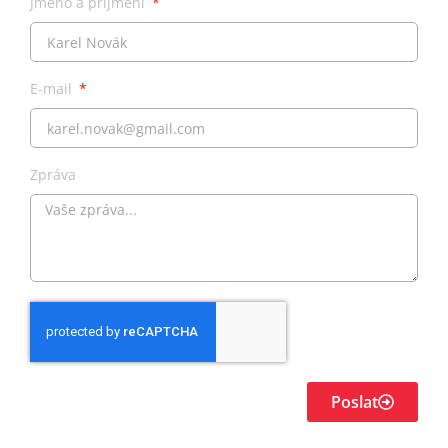
Jméno a příjmení
E-mail
Zpráva
Poslat