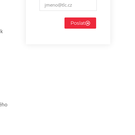
Poslat
 k
vého