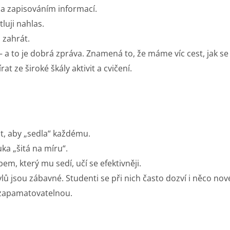
 a zapisováním informací.
luji nahlas.
 zahrát.
 a to je dobrá zpráva. Znamená to, že máme víc cest, jak se
at ze široké škály aktivit a cvičení.
at, aby „sedla“ každému.
uka „šitá na míru“.
em, který mu sedí, učí se efektivněji.
ylů jsou zábavné. Studenti se při nich často dozví i něco no
a zapamatovatelnou.