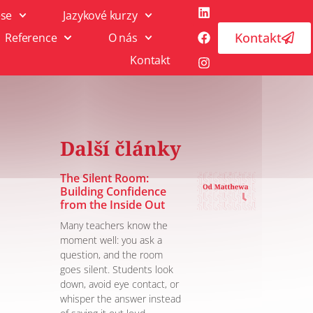
ese
Jazykové kurzy
Kontakt
Reference
O nás
Kontakt
Další články
The Silent Room:
Building Confidence
from the Inside Out
Many teachers know the
moment well: you ask a
question, and the room
goes silent. Students look
down, avoid eye contact, or
whisper the answer instead