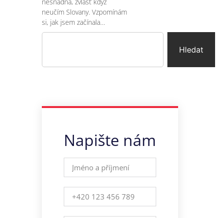
nesnadná, zvlášť když
neučím Slovany. Vzpomínám
si, jak jsem začínala…
Hledat
Napište nám