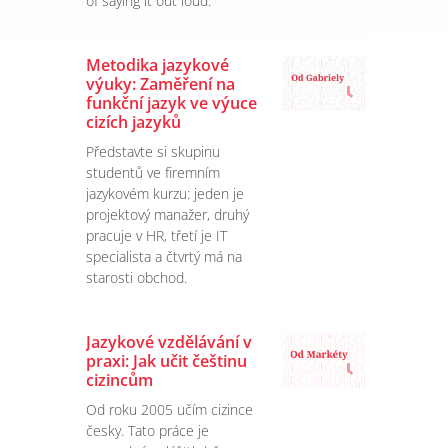
of saying it out loud.
Metodika jazykové
výuky: Zaměření na
funkční jazyk ve výuce
cizích jazyků
Představte si skupinu
studentů ve firemním
jazykovém kurzu: jeden je
projektový manažer, druhý
pracuje v HR, třetí je IT
specialista a čtvrtý má na
starosti obchod.
Jazykové vzdělávání v
praxi: Jak učit češtinu
cizincům
Od roku 2005 učím cizince
česky. Tato práce je