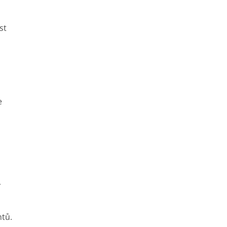
st
e
í
ntů.