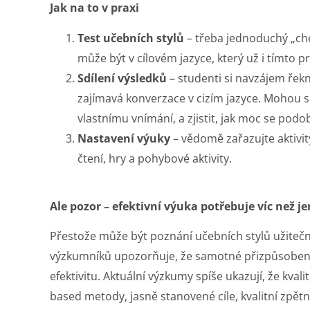
Jak na to v praxi
Test učebních stylů
– třeba jednoduchý „chec
může být v cílovém jazyce, který už i tímto 
Sdílení výsledků
– studenti si navzájem řekno
zajímavá konverzace v cizím jazyce. Mohou se
vlastnímu vnímání, a zjistit, jak moc se podob
Nastavení výuky
– vědomě zařazujte aktivity
čtení, hry a pohybové aktivity.
Ale pozor – efektivní výuka potřebuje víc než j
Přestože může být poznání učebních stylů užitečné
výzkumníků upozorňuje, že samotné přizpůsobení
efektivitu. Aktuální výzkumy spíše ukazují, že kval
based metody, jasně stanovené cíle, kvalitní zpět