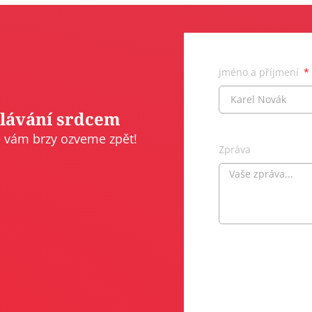
jméno a příjmení
ělávání srdcem
e vám brzy ozveme zpět!
Zpráva