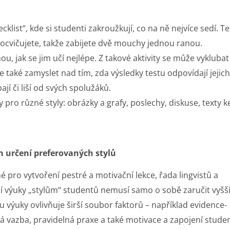
klist“, kde si studenti zakroužkují, co na ně nejvíce sedí. Te
procvičujete, takže zabijete dvě mouchy jednou ranou.
u, jak se jim učí nejlépe. Z takové aktivity se může vyklubat
 také zamyslet nad tím, zda výsledky testu odpovídají jejich
ají či liší od svých spolužáků.
 pro různé styly: obrázky a grafy, poslechy, diskuse, texty k
en určení preferovaných stylů
 pro vytvoření pestré a motivační lekce, řada lingvistů a
 výuky „stylům“ studentů nemusí samo o sobě zaručit vyšš
itu výuky ovlivňuje širší soubor faktorů – například evidence-
ná vazba, pravidelná praxe a také motivace a zapojení stude