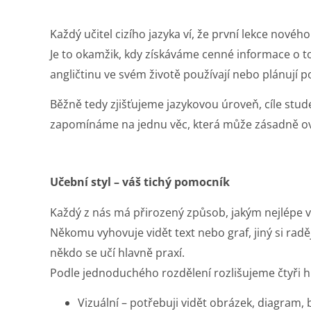
Každý učitel cizího jazyka ví, že první lekce novéh
Je to okamžik, kdy získáváme cenné informace o to
angličtinu ve svém životě používají nebo plánují p
Běžně tedy zjišťujeme jazykovou úroveň, cíle studen
zapomínáme na jednu věc, která může zásadně ovli
Učební styl – váš tichý pomocník
Každý z nás má přirozený způsob, jakým nejlépe 
Někomu vyhovuje vidět text nebo graf, jiný si raděj
někdo se učí hlavně praxí.
Podle jednoduchého rozdělení rozlišujeme čtyři h
Vizuální – potřebuji vidět obrázek, diagram, 