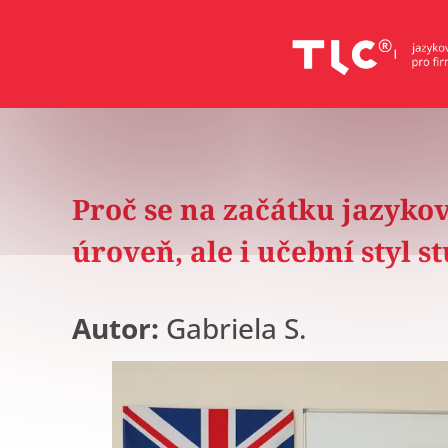
Proč se na začátku jazyko
úroveň, ale i učební styl s
Autor:
Gabriela S.