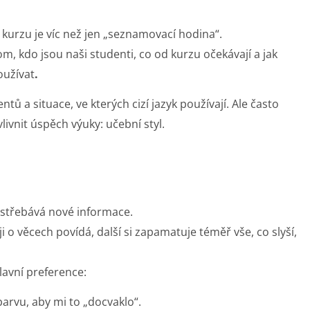
o kurzu je víc než jen „seznamovací hodina“.
m, kdo jsou naši studenti, co od kurzu očekávají a jak
oužívat
.
tů a situace, ve kterých cizí jazyk používají. Ale často
vnit úspěch výuky: učební styl.
vstřebává nové informace.
i o věcech povídá, další si zapamatuje téměř vše, co slyší,
lavní preference:
barvu, aby mi to „docvaklo“.