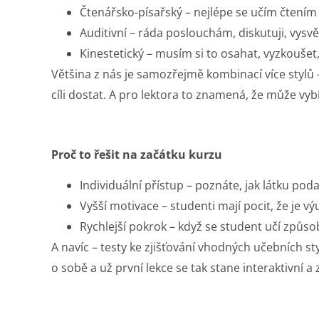
Čtenářsko-písařský – nejlépe se učím čtením
Auditivní – ráda poslouchám, diskutuji, vysvět
Kinestetický – musím si to osahat, vyzkoušet,
Většina z nás je samozřejmě kombinací více stylů –
cíli dostat. A pro lektora to znamená, že může vybír
Proč to řešit na začátku kurzu
Individuální přístup – poznáte, jak látku pod
Vyšší motivace – studenti mají pocit, že je vý
Rychlejší pokrok – když se student učí způsob
A navíc – testy ke zjišťování vhodných učebních st
o sobě a už první lekce se tak stane interaktivní 