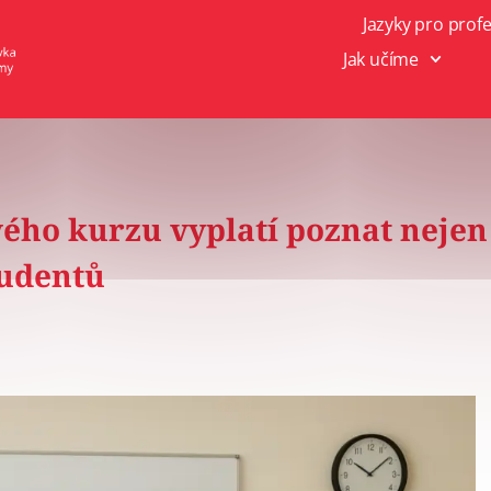
Jazyky pro prof
Jak učíme
vého kurzu vyplatí poznat nejen
tudentů