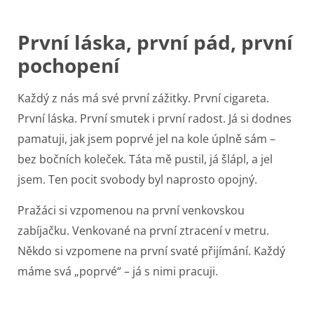
První láska, první pád, první
pochopení
Každý z nás má své první zážitky. První cigareta.
První láska. První smutek i první radost. Já si dodnes
pamatuji, jak jsem poprvé jel na kole úplně sám –
bez bočních koleček. Táta mě pustil, já šlápl, a jel
jsem. Ten pocit svobody byl naprosto opojný.
Pražáci si vzpomenou na první venkovskou
zabíjačku. Venkované na první ztracení v metru.
Někdo si vzpomene na první svaté přijímání. Každý
máme svá „poprvé“ – já s nimi pracuji.