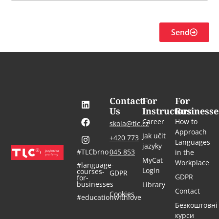
Send
Contact
For
For
Us
Instructors
Businesse
Career
How to
skola@tlc.cz
Approach
Jak učit
+420 773
Languages
jazyky
#TLCbrno
045 853
in the
MyCat
Workplace
#language-
Login
courses-
GDPR
GDPR
for-
businesses
Library
Contact
Cookies
#educationwithlove
Безкоштовні
курси