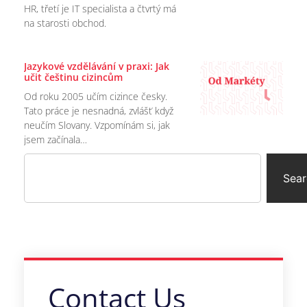
HR, třetí je IT specialista a čtvrtý má
na starosti obchod.
Jazykové vzdělávání v praxi: Jak
učit češtinu cizincům
Od roku 2005 učím cizince česky.
Tato práce je nesnadná, zvlášť když
neučím Slovany. Vzpomínám si, jak
jsem začínala…
Sear
Contact Us