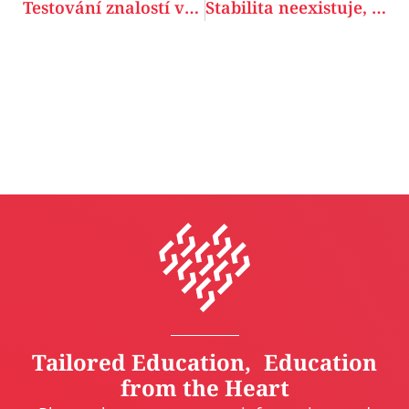
Testování znalostí ve firemních kurzech angličtiny pro dospělé – cesta ke zdokonalení
Stabilita neexistuje, lektoři mají svobodu. A proč je to víc než multisportka
Tailored Education, Education
from the Heart