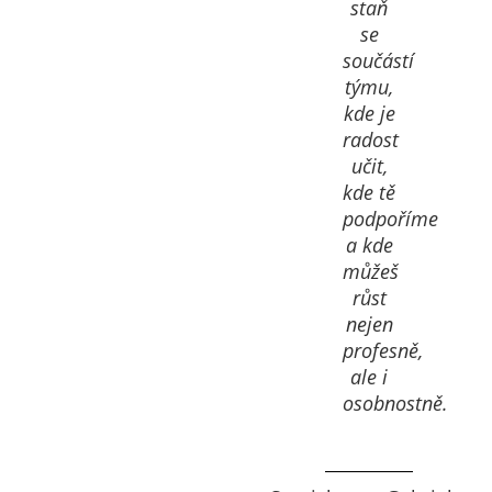
staň
se
součástí
týmu,
kde je
radost
učit,
kde tě
podpoříme
a kde
můžeš
růst
nejen
profesně,
ale i
osobnostně.