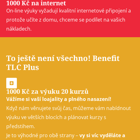
1000 Kč na internet
On-line výuky vyžadují kvalitní internetové připojení a
protože učíte z domu, chceme se podílet na vašich
nákladech.
To ještě není všechno! Benefit
TLC Plus
1000 Kč za výuku 20 kurzů
Vážíme si vaší loajality a plného nasazení!
Když nám věnujete svůj čas, můžeme vám nabídnout
výuku ve větších blocích a plánovat kurzy s
předstihem.
Je to výhodné pro obě strany –
vy si víc vyděláte a