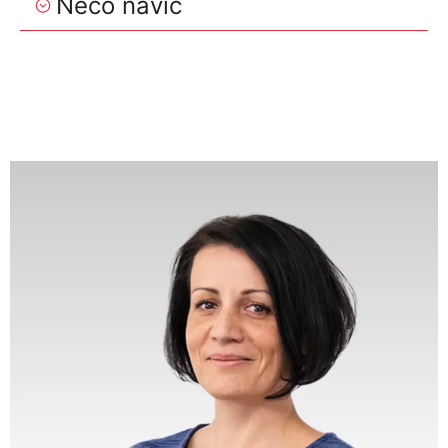
Něco navíc