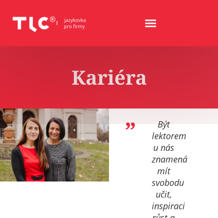
Kariéra
Být
lektorem
u nás
znamená
mít
svobodu
učit,
inspiraci
růst a