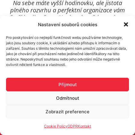
Na sebe máte vyšší hodinovku, ale jistota
plného rozvrhu a perfektní organizace vám
ušetří hodiny času. Navíc máte vždy peníze na
účtu včas a je fajn být něčeho součástí.
Nastavení souborů cookies
Pro poskytování co nejlepší funkčnosti webu používáme technologie,
jako jsou soubory cookie, k ukládání a/nebo přístupu k informacím o
zařízení. Souhlas s těmito technologiemi nám umožní zpracovávat data,
Pojďte do toho s námi
jako je chování při procházení nebo jedinečné identifikátory na této
stránce. Neposkytnutí souhlasu nebo jeho odvolání může negativně
ovlivnit některé funkce a vlastnosti.
Přijmout
Odmítnout
Zobrazit preference
Cookie Policy
GDPR
Kontakt
CS