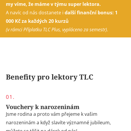
my víme, že máme v týmu super lektora.
A navíc od nás dostanete i
další finanční bonus: 1
000 Kč za každých 20 kurzů
(v rámci Příplatku TLC Plus, vypláceno za semestr).
Benefity pro lektory TLC
01.
Vouchery k narozeninám
Jsme rodina a proto vám přejeme k vašim
narozeninám a když slavíte významné jubileum,