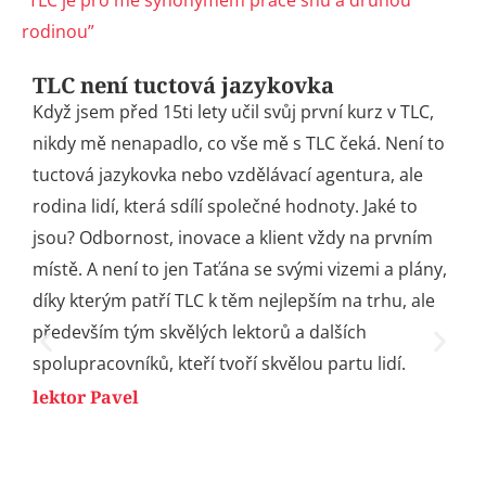
“TLC je pro mě synonymem práce snů a druhou
rodinou”​
TLC není tuctová jazykovka
Když jsem před 15ti lety učil svůj první kurz v TLC,
nikdy mě nenapadlo, co vše mě s TLC čeká. Není to
tuctová jazykovka nebo vzdělávací agentura, ale
rodina lidí, která sdílí společné hodnoty. Jaké to
jsou? Odbornost, inovace a klient vždy na prvním
místě. A není to jen Taťána se svými vizemi a plány,
díky kterým patří TLC k těm nejlepším na trhu, ale
především tým skvělých lektorů a dalších
spolupracovníků, kteří tvoří skvělou partu lidí.
lektor Pavel