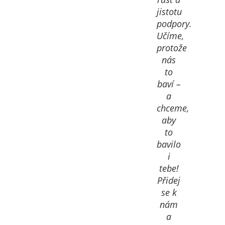
jistotu
podpory.
Učíme,
protože
nás
to
baví –
a
chceme,
aby
to
bavilo
i
tebe!
Přidej
se k
nám
a